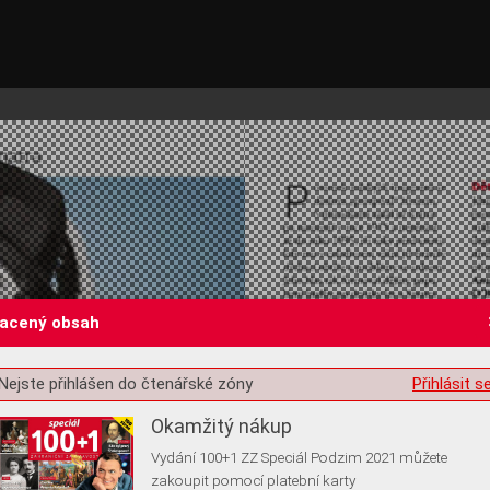
lacený obsah
st o souhlas s ukládáním volitelných informací
Nejste přihlášen do čtenářské zóny
Přihlásit s
Okamžitý nákup
Vydání 100+1 ZZ Speciál Podzim 2021 můžete
zakoupit pomocí platební karty