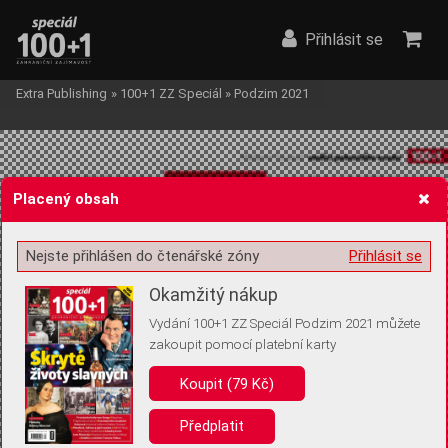
Přihlásit se
Extra Publishing
»
100+1 ZZ Speciál
»
Podzim 2021
Placený obsah
Nejste přihlášen do čtenářské zóny
Přihlásit se
Žádost o souhlas s ukládáním volitelných informací
Okamžitý nákup
Vydání 100+1 ZZ Speciál Podzim 2021 můžete
zakoupit pomocí platební karty
Pro základní fungování webu nepotřebujeme ukládat žádné informace
(tzv. cookies apod.). Rádi bychom vás ale požádali o souhlas s
Koupit (79 Kč)
uložením volitelných informací:
Předplatit
Anonymní unikátní ID