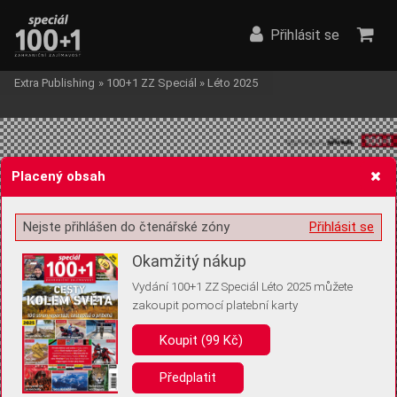
Přihlásit se
Extra Publishing
»
100+1 ZZ Speciál
»
Léto 2025
Placený obsah
Nejste přihlášen do čtenářské zóny
Přihlásit se
Žádost o souhlas s ukládáním volitelných informací
Okamžitý nákup
Vydání 100+1 ZZ Speciál Léto 2025 můžete
zakoupit pomocí platební karty
Pro základní fungování webu nepotřebujeme ukládat žádné informace
(tzv. cookies apod.). Rádi bychom vás ale požádali o souhlas s
Koupit (99 Kč)
uložením volitelných informací:
Předplatit
Anonymní unikátní ID