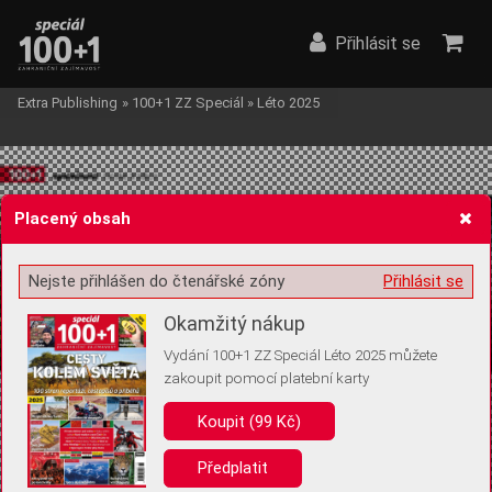
Přihlásit se
Extra Publishing
»
100+1 ZZ Speciál
»
Léto 2025
Placený obsah
Nejste přihlášen do čtenářské zóny
Přihlásit se
Žádost o souhlas s ukládáním volitelných informací
Okamžitý nákup
Vydání 100+1 ZZ Speciál Léto 2025 můžete
zakoupit pomocí platební karty
Pro základní fungování webu nepotřebujeme ukládat žádné informace
(tzv. cookies apod.). Rádi bychom vás ale požádali o souhlas s
Koupit (99 Kč)
uložením volitelných informací:
Předplatit
Anonymní unikátní ID