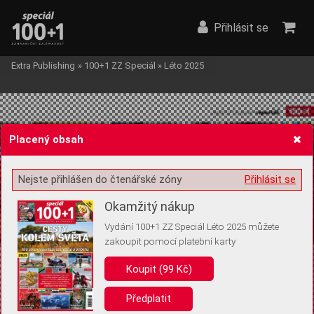
Přihlásit se
Extra Publishing
»
100+1 ZZ Speciál
»
Léto 2025
Placený obsah
Nejste přihlášen do čtenářské zóny
Přihlásit se
Žádost o souhlas s ukládáním volitelných informací
Okamžitý nákup
Vydání 100+1 ZZ Speciál Léto 2025 můžete
zakoupit pomocí platební karty
Pro základní fungování webu nepotřebujeme ukládat žádné informace
(tzv. cookies apod.). Rádi bychom vás ale požádali o souhlas s
Koupit (99 Kč)
uložením volitelných informací:
Předplatit
Anonymní unikátní ID