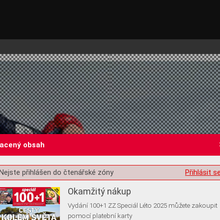
lacený obsah
st o souhlas s ukládáním volitelných informací
Nejste přihlášen do čtenářské zóny
Přihlásit s
Okamžitý nákup
Vydání 100+1 ZZ Speciál Léto 2025 můžete zakoupit
pomocí platební karty