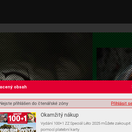
lacený obsah
st o souhlas s ukládáním volitelných informací
Nejste přihlášen do čtenářské zóny
Přihlásit s
Okamžitý nákup
Vydání 100+1 ZZ Speciál Léto 2025 můžete zakoupit
pomocí platební karty