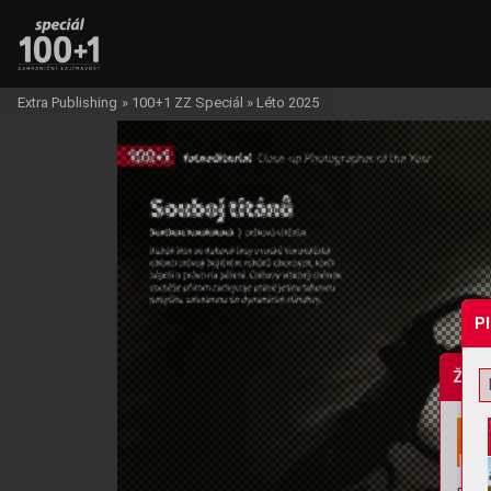
Extra Publishing
»
100+1 ZZ Speciál
»
Léto 2025
P
Žádo