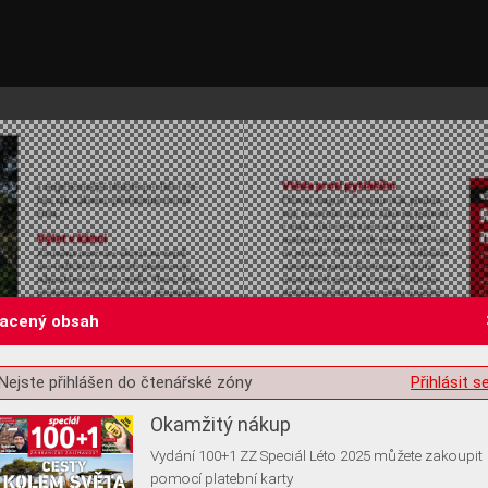
lacený obsah
st o souhlas s ukládáním volitelných informací
Nejste přihlášen do čtenářské zóny
Přihlásit s
Okamžitý nákup
Vydání 100+1 ZZ Speciál Léto 2025 můžete zakoupit
pomocí platební karty