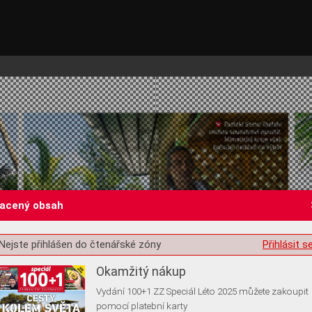
lacený obsah
st o souhlas s ukládáním volitelných informací
Nejste přihlášen do čtenářské zóny
Přihlásit s
Okamžitý nákup
Vydání 100+1 ZZ Speciál Léto 2025 můžete zakoupit
pomocí platební karty