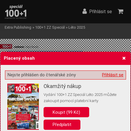
Přihlásit se
Extra Publishing
»
100+1 ZZ Speciál
»
Léto 2025
Placený obsah
Nejste přihlášen do čtenářské zóny
Přihlásit se
Žádost o souhlas s ukládáním volitelných informací
Okamžitý nákup
Vydání 100+1 ZZ Speciál Léto 2025 můžete
zakoupit pomocí platební karty
Pro základní fungování webu nepotřebujeme ukládat žádné informace
(tzv. cookies apod.). Rádi bychom vás ale požádali o souhlas s
Koupit (99 Kč)
uložením volitelných informací:
Předplatit
Anonymní unikátní ID