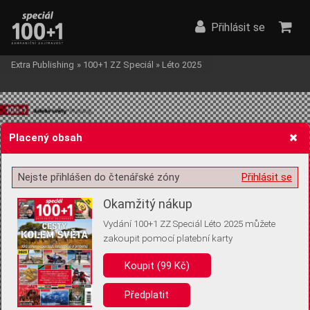
Přihlásit se
Extra Publishing
»
100+1 ZZ Speciál
»
Léto 2025
Placený obsah
Nejste přihlášen do čtenářské zóny
Přihlásit se
Žádost o souhlas s ukládáním volitelných informací
Okamžitý nákup
Vydání 100+1 ZZ Speciál Léto 2025 můžete
zakoupit pomocí platební karty
Pro základní fungování webu nepotřebujeme ukládat žádné informace
(tzv. cookies apod.). Rádi bychom vás ale požádali o souhlas s
Koupit (99 Kč)
uložením volitelných informací:
Předplatit
Anonymní unikátní ID