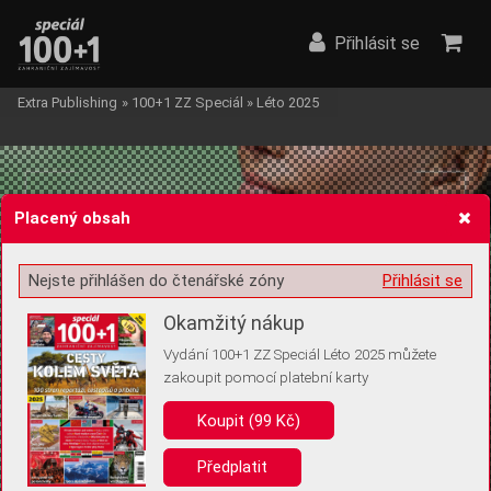
Přihlásit se
Extra Publishing
»
100+1 ZZ Speciál
»
Léto 2025
Placený obsah
Nejste přihlášen do čtenářské zóny
Přihlásit se
Žádost o souhlas s ukládáním volitelných informací
Okamžitý nákup
Vydání 100+1 ZZ Speciál Léto 2025 můžete
zakoupit pomocí platební karty
Pro základní fungování webu nepotřebujeme ukládat žádné informace
(tzv. cookies apod.). Rádi bychom vás ale požádali o souhlas s
Koupit (99 Kč)
uložením volitelných informací:
Předplatit
Anonymní unikátní ID