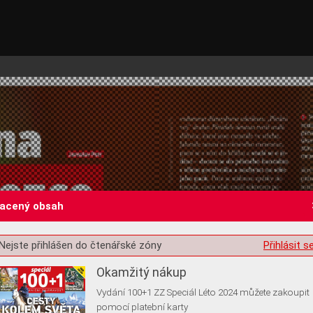
lacený obsah
st o souhlas s ukládáním volitelných informací
Nejste přihlášen do čtenářské zóny
Přihlásit s
Okamžitý nákup
Vydání 100+1 ZZ Speciál Léto 2024 můžete zakoupit
pomocí platební karty