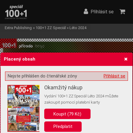
Přihlásit se
Extra Publishing
»
100+1 ZZ Speciál
»
Léto 2024
Placený obsah
Nejste přihlášen do čtenářské zóny
Přihlásit se
Žádost o souhlas s ukládáním volitelných informací
Okamžitý nákup
Vydání 100+1 ZZ Speciál Léto 2024 můžete
zakoupit pomocí platební karty
Pro základní fungování webu nepotřebujeme ukládat žádné informace
(tzv. cookies apod.). Rádi bychom vás ale požádali o souhlas s
Koupit (79 Kč)
uložením volitelných informací:
Předplatit
Anonymní unikátní ID