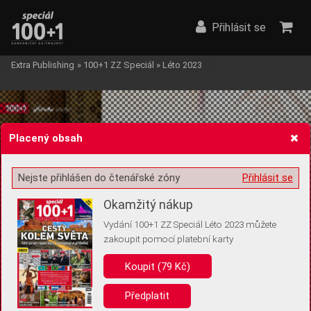
Přihlásit se
Extra Publishing
»
100+1 ZZ Speciál
»
Léto 2023
Placený obsah
Nejste přihlášen do čtenářské zóny
Přihlásit se
Žádost o souhlas s ukládáním volitelných informací
Okamžitý nákup
Vydání 100+1 ZZ Speciál Léto 2023 můžete
zakoupit pomocí platební karty
Pro základní fungování webu nepotřebujeme ukládat žádné informace
(tzv. cookies apod.). Rádi bychom vás ale požádali o souhlas s
Koupit (79 Kč)
uložením volitelných informací:
Předplatit
Anonymní unikátní ID