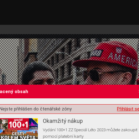
lacený obsah
st o souhlas s ukládáním volitelných informací
Nejste přihlášen do čtenářské zóny
Přihlásit s
Okamžitý nákup
Vydání 100+1 ZZ Speciál Léto 2023 můžete zakoupit
pomocí platební karty