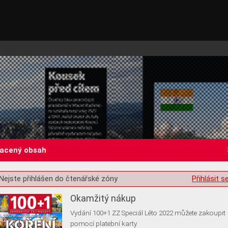
lacený obsah
st o souhlas s ukládáním volitelných informací
Nejste přihlášen do čtenářské zóny
Přihlásit s
Okamžitý nákup
Vydání 100+1 ZZ Speciál Léto 2022 můžete zakoupit
pomocí platební karty