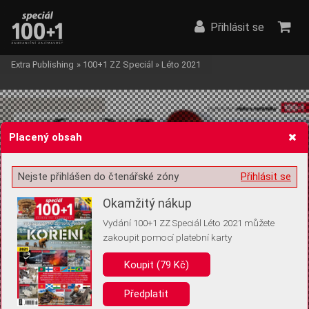
Přihlásit se
Extra Publishing
»
100+1 ZZ Speciál
»
Léto 2021
Placený obsah
Nejste přihlášen do čtenářské zóny
Přihlásit se
Žádost o souhlas s ukládáním volitelných informací
Okamžitý nákup
Vydání 100+1 ZZ Speciál Léto 2021 můžete
zakoupit pomocí platební karty
Pro základní fungování webu nepotřebujeme ukládat žádné informace
(tzv. cookies apod.). Rádi bychom vás ale požádali o souhlas s
Koupit (79 Kč)
uložením volitelných informací:
Předplatit
Anonymní unikátní ID