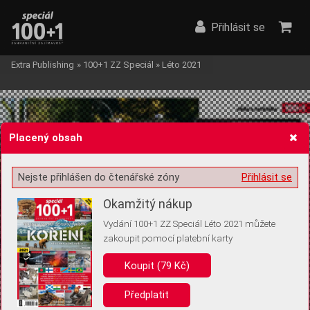
Přihlásit se
Extra Publishing
»
100+1 ZZ Speciál
»
Léto 2021
Placený obsah
Nejste přihlášen do čtenářské zóny
Přihlásit se
Žádost o souhlas s ukládáním volitelných informací
Okamžitý nákup
Vydání 100+1 ZZ Speciál Léto 2021 můžete
zakoupit pomocí platební karty
Pro základní fungování webu nepotřebujeme ukládat žádné informace
(tzv. cookies apod.). Rádi bychom vás ale požádali o souhlas s
Koupit (79 Kč)
uložením volitelných informací:
Předplatit
Anonymní unikátní ID