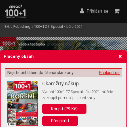
Přihlásit se
Extra Publishing
»
100+1 ZZ Speciál
»
Léto 2021
Placený obsah
Nejste přihlášen do čtenářské zóny
Přihlásit se
Žádost o souhlas s ukládáním volitelných informací
Okamžitý nákup
Vydání 100+1 ZZ Speciál Léto 2021 můžete
zakoupit pomocí platební karty
Pro základní fungování webu nepotřebujeme ukládat žádné informace
(tzv. cookies apod.). Rádi bychom vás ale požádali o souhlas s
Koupit (79 Kč)
uložením volitelných informací:
Předplatit
Anonymní unikátní ID