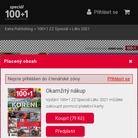
Přihlásit se
Extra Publishing
»
100+1 ZZ Speciál
»
Léto 2021
Placený obsah
Nejste přihlášen do čtenářské zóny
Přihlásit se
Žádost o souhlas s ukládáním volitelných informací
Okamžitý nákup
Vydání 100+1 ZZ Speciál Léto 2021 můžete
zakoupit pomocí platební karty
Pro základní fungování webu nepotřebujeme ukládat žádné informace
(tzv. cookies apod.). Rádi bychom vás ale požádali o souhlas s
Koupit (79 Kč)
uložením volitelných informací:
Předplatit
Anonymní unikátní ID