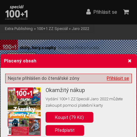
Přihlásit se
Extra Publishing
»
100+1 ZZ Speciál
»
Jaro 2022
Placený obsah
Nejste přihlášen do čtenářské zóny
Přihlásit se
Žádost o souhlas s ukládáním volitelných informací
Okamžitý nákup
Vydání 100+1 ZZ Speciál Jaro 2022 můžete
zakoupit pomocí platební karty
Pro základní fungování webu nepotřebujeme ukládat žádné informace
(tzv. cookies apod.). Rádi bychom vás ale požádali o souhlas s
Koupit (79 Kč)
uložením volitelných informací:
Předplatit
Anonymní unikátní ID