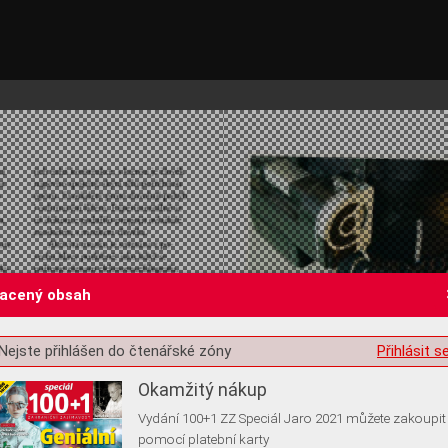
lacený obsah
st o souhlas s ukládáním volitelných informací
Nejste přihlášen do čtenářské zóny
Přihlásit s
Okamžitý nákup
Vydání 100+1 ZZ Speciál Jaro 2021 můžete zakoupit
pomocí platební karty