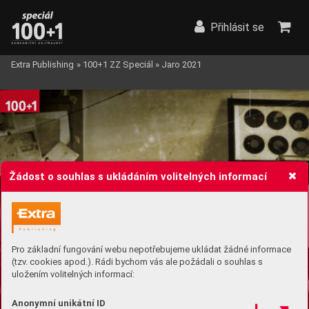
Přihlásit se
Extra Publishing
»
100+1 ZZ Speciál
»
Jaro 2021
Žádost o souhlas s ukládáním volitelných informací
Pro základní fungování webu nepotřebujeme ukládat žádné informace
(tzv. cookies apod.). Rádi bychom vás ale požádali o souhlas s
uložením volitelných informací:
Anonymní unikátní ID