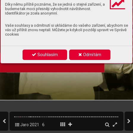
Díky němu příště poznáme, že se jedná o stejné zařízení, a
budeme tak moci přesněji vyhodnotit návštěvnost.
Identifikátor je zcela anonymní.
Vaše souhlasy a odmítnutí si ukládáme do vašeho zařízení, abychom se
vás už příště znovu neptali. Můžete je kdykoli později upravit ve Správě
cookies
Souhlasím
Odmítám
Jaro 2021
6