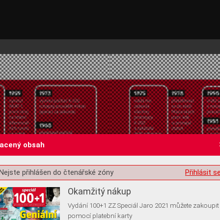
lacený obsah
st o souhlas s ukládáním volitelných informací
Nejste přihlášen do čtenářské zóny
Přihlásit s
Okamžitý nákup
Vydání 100+1 ZZ Speciál Jaro 2021 můžete zakoupit
pomocí platební karty