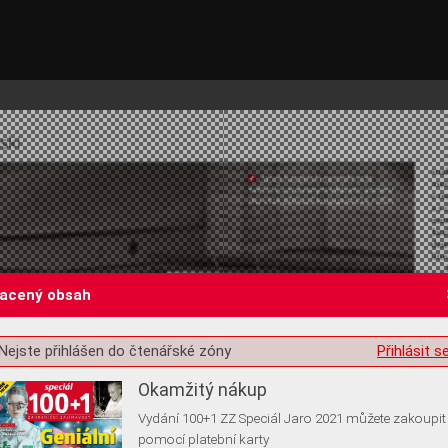
lacený obsah
st o souhlas s ukládáním volitelných informací
Nejste přihlášen do čtenářské zóny
Přihlásit s
Okamžitý nákup
Vydání 100+1 ZZ Speciál Jaro 2021 můžete zakoupit
pomocí platební karty