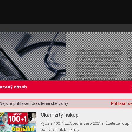
lacený obsah
st o souhlas s ukládáním volitelných informací
Nejste přihlášen do čtenářské zóny
Přihlásit s
Okamžitý nákup
Vydání 100+1 ZZ Speciál Jaro 2021 můžete zakoupit
pomocí platební karty