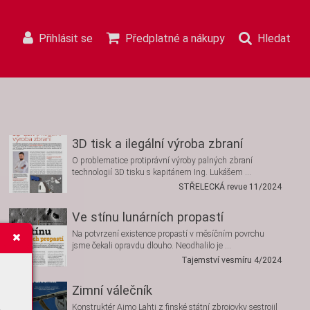
Přihlásit se
Předplatné a nákupy
Hledat
3D tisk a ilegální výroba zbraní
O problematice protiprávní výroby palných zbraní
technologií 3D tisku s kapitánem Ing. Lukášem …
STŘELECKÁ revue 11/2024
Ve stínu lunárních propastí
Na potvrzení existence propastí v měsíčním povrchu
jsme čekali opravdu dlouho. Neodhalilo je …
Tajemství vesmíru 4/2024
Zimní válečník
Konstruktér Aimo Lahti z finské státní zbrojovky sestrojil