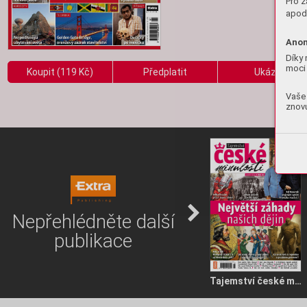
Pro z
apod.
Anon
Díky 
moci 
Koupit (119 Kč)
Předplatit
Ukázka
Vaše 
znovu
Nepřehlédněte další
publikace
Tajemství české minulosti