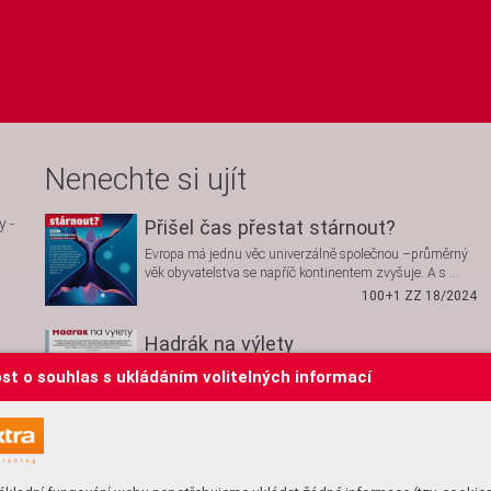
Nenechte si ujít
 - 
Přišel čas přestat stárnout?
Evropa má jednu věc univerzálně společnou –průměrný
věk obyvatelstva se napříč kontinentem zvyšuje. A s …
100+1 ZZ 18/2024
Hadrák na výlety
V průběhu 20. století se vyrobilo 15 300 tříkolek a 1 380
st o souhlas s ukládáním volitelných informací
čtyřkolek značky Velorex. Vozítka přezdívaná hadráci …
Živá historie 9/2024
Řekni, kde ty vlasy jsou?
V životě existuje jen málo jistot, ale jste-li muž, který již