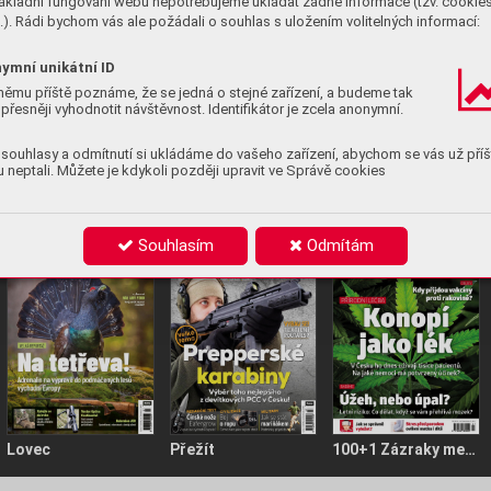
ákladní fungování webu nepotřebujeme ukládat žádné informace (tzv. cookie
oslavil čtyřicáté narozeniny, na jedno se můžete …
). Rádi bychom vás ale požádali o souhlas s uložením volitelných informací:
100+1 Zázraky medicíny 1-2/2024
ymní unikátní ID
Plamen živého ohně
němu příště poznáme, že se jedná o stejné zařízení, a budeme tak
přesněji vyhodnotit návštěvnost. Identifikátor je zcela anonymní.
Byl jednoznačně nejlepším muzikantem, který se kdy
chopil elektrické kytary, často se ale přehlíží jeho …
souhlasy a odmítnutí si ukládáme do vašeho zařízení, abychom se vás už příš
Classic Rock 4
 neptali. Můžete je kdykoli později upravit ve Správě cookies
Souhlasím
Odmítám
Lovec
Přežít
100+1 Zázraky medicíny