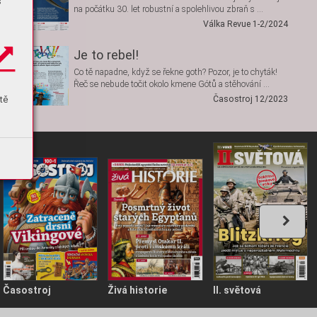
s
na počátku 30. let robustní a spolehlivou zbraň s …
Válka Revue 1-2/2024
Je to rebel!
Co tě napadne, když se řekne goth? Pozor, je to chyták!
Řeč se nebude točit okolo kmene Gótů a stěhování …
tě
Časostroj 12/2023
Časostroj
Živá historie
II. světová