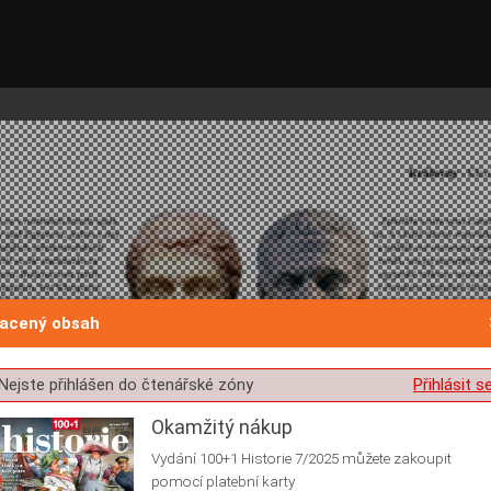
lacený obsah
st o souhlas s ukládáním volitelných informací
Nejste přihlášen do čtenářské zóny
Přihlásit s
Okamžitý nákup
Vydání 100+1 Historie 7/2025 můžete zakoupit
pomocí platební karty