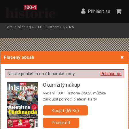
Přihlásit se
Extra Publishing
»
100+1 Historie
»
7/2025
Placený obsah
Nejste přihlášen do čtenářské zóny
Přihlásit se
Žádost o souhlas s ukládáním volitelných informací
Okamžitý nákup
Vydání 100+1 Historie 7/2025 můžete
zakoupit pomocí platební karty
Pro základní fungování webu nepotřebujeme ukládat žádné informace
(tzv. cookies apod.). Rádi bychom vás ale požádali o souhlas s
Koupit (69 Kč)
uložením volitelných informací:
Předplatit
Anonymní unikátní ID