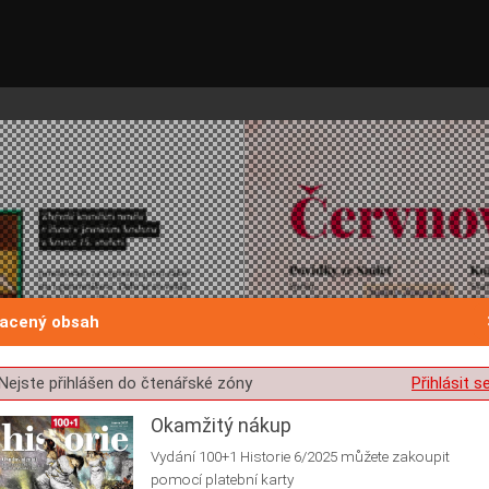
lacený obsah
st o souhlas s ukládáním volitelných informací
Nejste přihlášen do čtenářské zóny
Přihlásit s
Okamžitý nákup
Vydání 100+1 Historie 6/2025 můžete zakoupit
pomocí platební karty