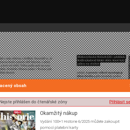
lacený obsah
st o souhlas s ukládáním volitelných informací
Nejste přihlášen do čtenářské zóny
Přihlásit s
Okamžitý nákup
Vydání 100+1 Historie 6/2025 můžete zakoupit
pomocí platební karty